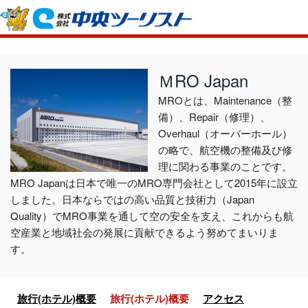
ホーム
初めての方へ
ＭRO Japan
ご利用案内
MROとは、Maintenance（整
備）、Repair（修理）、
お申込方法について
店舗のご案内
Overhaul（オーバーホール）
お支払いについて
の略で、航空機の整備及び修
よくあるご質問
理に関わる事業のことです。
お受取り方法について
ご旅行条件書
会社概要
MRO Japanは日本で唯一のMRO専門会社として2015年に設立
しました。日本ならではの高い品質と技術力（Japan
取消手数料について
観光庁長官登録旅行業第555号
Quality）でMRO事業を通して空の安全を支え、これからも航
プライバシーポリシー
日本旅行業協会正会員
空産業と地域社会の発展に貢献できるよう努めてまいりま
す。
閉じる
旅行(ホテル)概要
旅行(ホテル)概要
アクセス