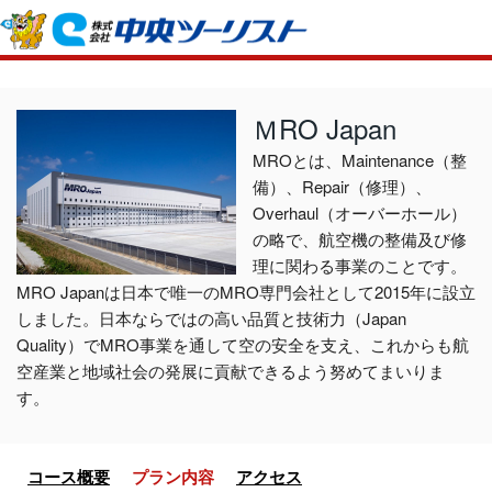
ホーム
初めての方へ
ＭRO Japan
ご利用案内
MROとは、Maintenance（整
備）、Repair（修理）、
お申込方法について
店舗のご案内
Overhaul（オーバーホール）
お支払いについて
の略で、航空機の整備及び修
よくあるご質問
理に関わる事業のことです。
お受取り方法について
ご旅行条件書
会社概要
MRO Japanは日本で唯一のMRO専門会社として2015年に設立
しました。日本ならではの高い品質と技術力（Japan
取消手数料について
観光庁長官登録旅行業第
Quality）でMRO事業を通して空の安全を支え、これからも航
プライバシーポリシー
日本旅行業協会正
空産業と地域社会の発展に貢献できるよう努めてまいりま
す。
閉じる
コース概要
プラン内容
アクセス