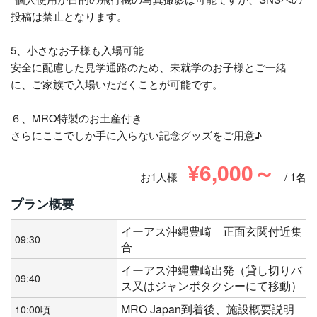
投稿は禁止となります。
5、小さなお子様も入場可能
安全に配慮した見学通路のため、未就学のお子様とご一緒
に、ご家族で入場いただくことが可能です。
６、MRO特製のお土産付き
さらにここでしか手に入らない記念グッズをご用意♪
¥6,000～
お1人様
/ 1名
プラン概要
イーアス沖縄豊崎 正面玄関付近集
09:30
合
イーアス沖縄豊崎出発（貸し切りバ
09:40
ス又はジャンボタクシーにて移動）
MRO Japan到着後、施設概要説明
10:00頃