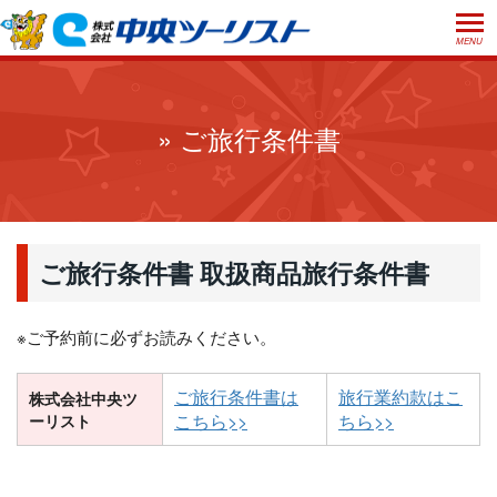
MENU
ホーム
初めての方へ
» ご旅行条件書
ご利用案内
お申込方法について
店舗のご案内
お支払いについて
よくあるご質問
ご旅行条件書 取扱商品旅行条件書
お受取り方法について
ご旅行条件書
会社概要
採用情報
取消手数料について
※ご予約前に必ずお読みください。
観光庁長官登録旅行業第555号
プライバシーポリシー
日本旅行業協会正会員
ご旅行条件書は
旅行業約款はこ
株式会社中央ツ
こちら>>
ちら>>
ーリスト
閉じる