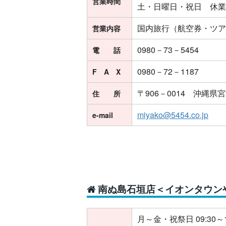
営業時間
土・日曜日・祝日 休業
国内旅行（航空券・ツア
営業内容
0980－73－5454
電 話
0980－72－1187
F A X
〒906－0014 沖縄県
住 所
miyako@5454.co.jp
e-mail
南ぬ島石垣店＜イオンタウン
月～金・祝祭日 09:30～1