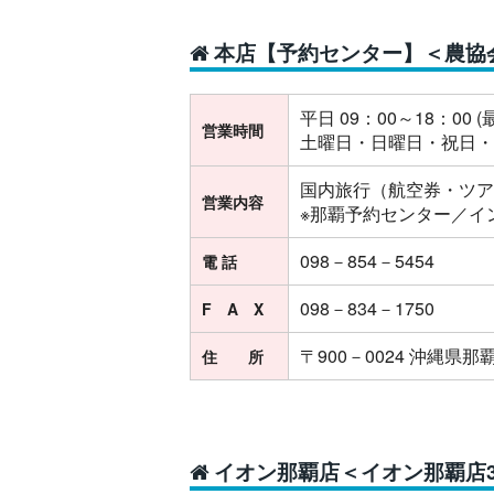
本店【予約センター】＜農協
平日 09：00～18：00 (
営業時間
土曜日・日曜日・祝日・12
国内旅行（航空券・ツア
営業内容
※那覇予約センター／イ
098－854－5454
電 話
098－834－1750
F A X
〒900－0024 沖縄県那覇
住 所
イオン那覇店＜イオン那覇店