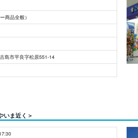
ー商品全般）
宮古島市平良字松原551-14
やいま近く＞
7:30