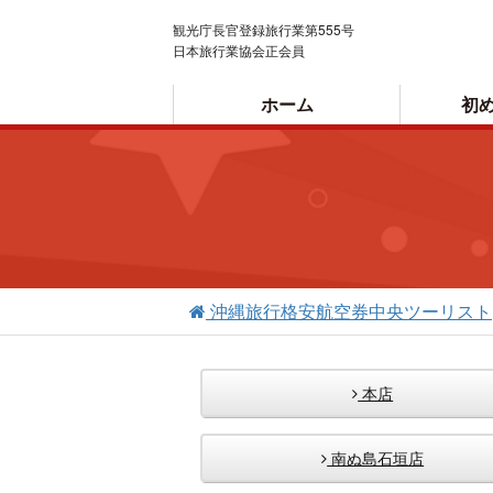
観光庁長官登録旅行業第555号
日本旅行業協会正会員
ホーム
初
ご利用案内
沖縄旅行格安航空券中央ツーリスト
本店
南ぬ島石垣店