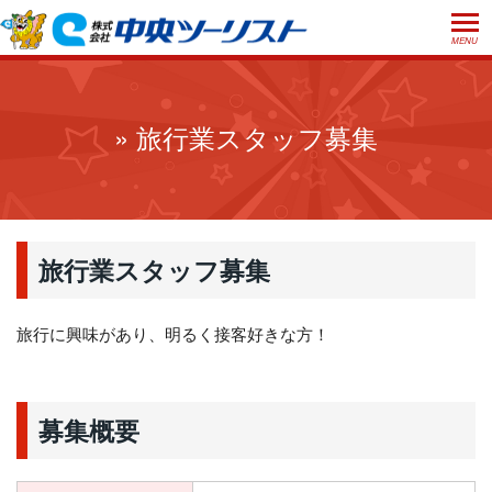
MENU
ホーム
初めての方へ
» 旅行業スタッフ募集
ご利用案内
お申込方法について
店舗のご案内
お支払いについて
よくあるご質問
旅行業スタッフ募集
お受取り方法について
ご旅行条件書
会社概要
採用情報
取消手数料について
旅行に興味があり、明るく接客好きな方！
観光庁長官登録旅行業第555号
プライバシーポリシー
日本旅行業協会正会員
募集概要
閉じる