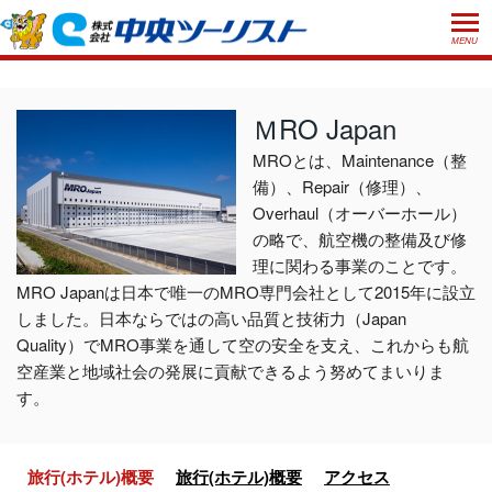
MENU
ホーム
初めての方へ
ＭRO Japan
ご利用案内
MROとは、Maintenance（整
備）、Repair（修理）、
お申込方法について
店舗のご案内
Overhaul（オーバーホール）
お支払いについて
の略で、航空機の整備及び修
よくあるご質問
理に関わる事業のことです。
お受取り方法について
ご旅行条件書
会社概要
採用情報
MRO Japanは日本で唯一のMRO専門会社として2015年に設立
しました。日本ならではの高い品質と技術力（Japan
取消手数料について
観光庁長官登録旅行業第555号
Quality）でMRO事業を通して空の安全を支え、これからも航
プライバシーポリシー
日本旅行業協会正会員
空産業と地域社会の発展に貢献できるよう努めてまいりま
す。
閉じる
旅行(ホテル)概要
旅行(ホテル)概要
アクセス