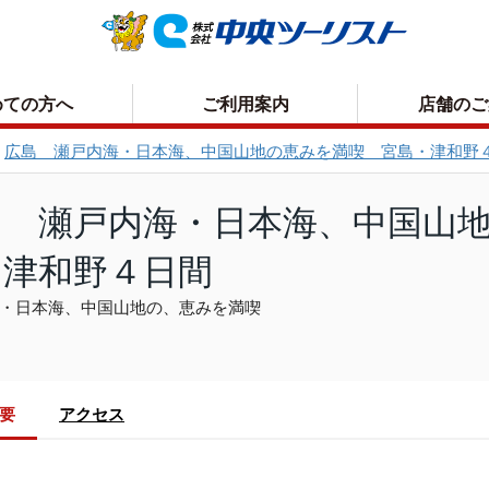
めての方へ
ご利用案内
店舗のご
広島 瀬戸内海・日本海、中国山地の恵みを満喫 宮島・津和野
お申込方法について
取消手数料について
島 瀬戸内海・日本海、中国山
お支払いについて
プライバシーポリシー
・津和野４日間
お受取り方法について
・日本海、中国山地の、恵みを満喫
概要
アクセス