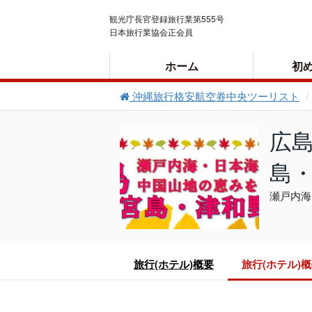
観光庁長官登録旅行業第555号
日本旅行業協会正会員
ホーム
初
沖縄旅行格安航空券中央ツーリスト
ご利用案内
広
島
瀬戸内海
旅行(ホテル)概要
旅行(ホテル)