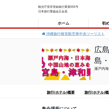
観光庁長官登録旅行業第555号
日本旅行業協会正会員
ホーム
初
沖縄旅行格安航空券中央ツーリスト
ご利用案内
広
島
瀬戸内海
旅行(ホテル)概要
旅行(ホテル)
集合場所について