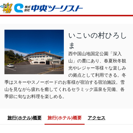
ホーム
初めての方へ
いこいの村ひろし
ま
ご利用案内
西中国山地国定公園「深入
お申込方法について
店舗のご案内
山」の麓にあり、春夏秋冬観
お支払いについて
よくあるご質問
光やレジャー等様々な楽しみ
の拠点として利用できる。冬
お受取り方法について
ご旅行条件書
会社概要
採
季はスキーやスノーボードのお客様が宿泊する宿泊施設。雪
取消手数料について
山を見ながら疲れを癒してくれるセラミック温泉を完備、各
観光庁長官登録旅行業第555号
季節に旬なお料理を楽しめる。
プライバシーポリシー
日本旅行業協会正会員
閉じる
旅行(ホテル)概要
旅行(ホテル)概要
アクセス