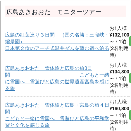
広島あきおおた モニターツアー
お1人様
広島の紅葉巡り３日間 （国の名勝：三段峡・
¥132,100
縮景園）
～
/ 1泊
日本第２位のアーチ式温井ダムを望む宿へ泊る
(2名利用
時)
お1人様
広島あきおおた 雪体験と広島の旅3日
¥134,800
間 こどもと一緒
～
/ 1泊
に雪国へ 雪遊びと広島の世界遺産宮島を感じ
(2名利用
る旅
時)
お1人様
広島あきおおた 雪体験と広島・宮島の旅４日
¥160,800
間
～
/ 1泊
こどもと一緒に雪国へ 雪遊びと広島の平和学
(2名利用
習と文化を感じる旅
時)