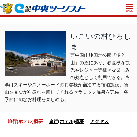
MENU
ホーム
初めての方へ
いこいの村ひろし
ま
ご利用案内
西中国山地国定公園「深入
お申込方法について
店舗のご案内
山」の麓にあり、春夏秋冬観
お支払いについて
よくあるご質問
光やレジャー等様々な楽しみ
の拠点として利用できる。冬
お受取り方法について
ご旅行条件書
会社概要
採用情報
季はスキーやスノーボードのお客様が宿泊する宿泊施設。雪
取消手数料について
山を見ながら疲れを癒してくれるセラミック温泉を完備、各
観光庁長官登録旅行業第555号
季節に旬なお料理を楽しめる。
プライバシーポリシー
日本旅行業協会正会員
閉じる
旅行(ホテル)概要
旅行(ホテル)概要
アクセス