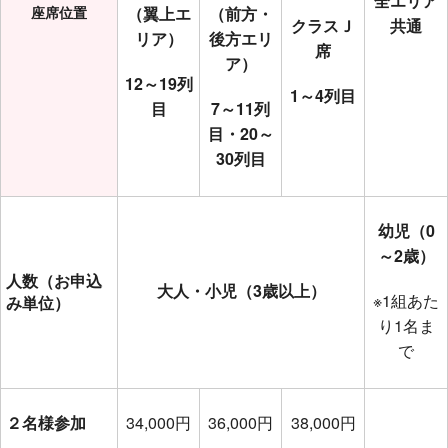
全エリア
座席位置
（翼上エ
（前方・
クラスＪ
共通
リア）
後方エリ
席
ア）
12～19列
1～4列目
目
7～11列
目・20～
30列目
幼児（0
～2歳）
人数（お申込
大人・小児（3歳以上）
※1組あた
み単位）
り1名ま
で
２名様参加
34,000円
36,000円
38,000円