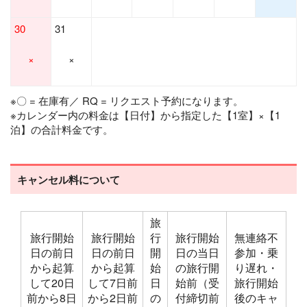
30
31
×
×
※〇 = 在庫有／ RQ = リクエスト予約になります。
※カレンダー内の料金は【日付】から指定した【1室】×【1
泊】の合計料金です。
キャンセル料について
旅
旅行開始
旅行開始
行
旅行開始
無連絡不
日の前日
日の前日
開
日の当日
参加・乗
から起算
から起算
始
の旅行開
り遅れ・
して20日
して7日前
日
始前（受
旅行開始
前から8日
から2日前
の
付締切前
後のキャ