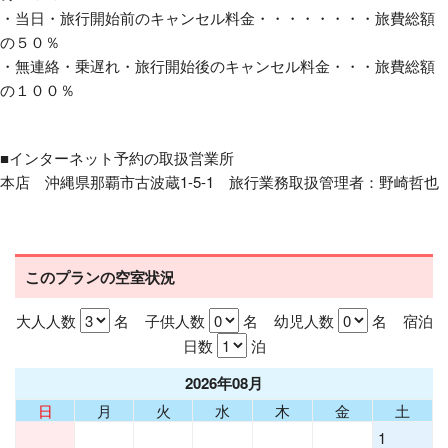
・当日・旅行開始前のキャンセル料金・・・・・・・・旅費総額
の５０％
・無連絡・乗遅れ・旅行開始後のキャンセル料金・・・旅費総額
の１００％
■インターネット予約の取扱営業所
本店 沖縄県那覇市古波蔵1-5-1 旅行業務取扱管理者：野崎哲也
このプランの空室状況
大人人数
名 子供人数
名 幼児人数
名 宿泊
日数
泊
2026年08月
日
月
火
水
木
金
土
1