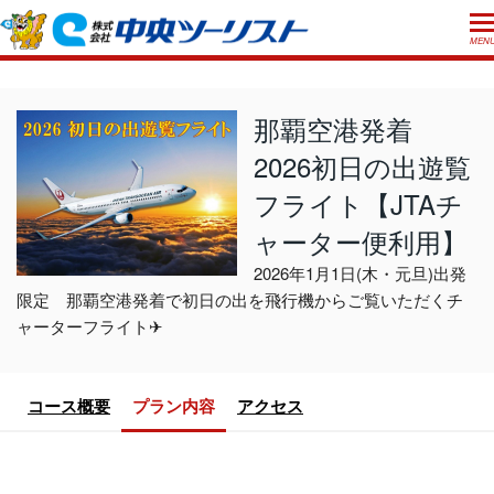
MEN
ホーム
初めての方へ
那覇空港発着
2026初日の出遊覧
ご利用案内
フライト【JTAチ
お申込方法について
店舗のご案内
ャーター便利用】
お支払いについて
よくあるご質問
2026年1月1日(木・元旦)出発
お受取り方法について
ご旅行条件書
会社概要
採用情報
限定 那覇空港発着で初日の出を飛行機からご覧いただくチ
取消手数料について
ャーターフライト✈
観光庁長官登録旅行業第555号
プライバシーポリシー
日本旅行業協会正会員
コース概要
プラン内容
アクセス
閉じる