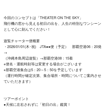
今回のコンセプトは「THEATER ON THE SKY」
飛行機の窓から見える初日の出を、人生の特別なワンシーン
として心に刻んでください！
遊覧チャーター便概要
・2026/01/01(木･祝) JTA●●便（予定） 那覇空港06：20発
→
（沖縄本島周辺遊覧）→那覇空港08：15着
※便名・運航時刻等は変更する場合がございます
※那覇空港集合は5：20～5：50を予定しています
（運行時間が確定次第、集合場所・時間についてご案内させ
ていただきます）
ツアーポイント
●天候に左右されずに「初日の出」鑑賞！