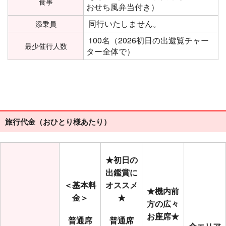
食事
おせち風弁当付き）
同行いたしません。
添乗員
100名（2026初日の出遊覧チャー
最少催行人数
ター全体で）
旅行代金（おひとり様あたり）
★初日の
出鑑賞に
＜基本料
オススメ
★機内前
金＞
★
方の広々
お座席★
普通席
普通席