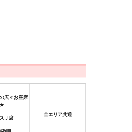
の広々お座席
★
全エリア共通
スＪ席
4列目