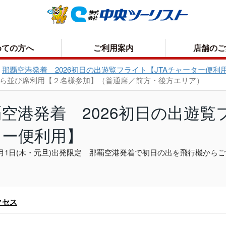
めての方へ
ご利用案内
店舗のご
那覇空港発着 2026初日の出遊覧フライト【JTAチャーター便利
側から並び席利用【２名様参加】（普通席／前方・後方エリア）
お申込方法について
取消手数料について
空港発着 2026初日の出遊覧
お支払いについて
プライバシーポリシー
ター便利用】
お受取り方法について
年1月1日(木・元旦)出発限定 那覇空港発着で初日の出を飛行機か
クセス