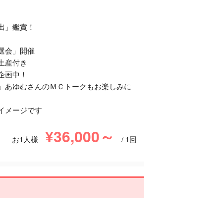
出」鑑賞！
選会」開催
土産付き
企画中！
」あゆむさんのＭＣトークもお楽しみに
イメージです
¥36,000～
お1人様
/ 1回