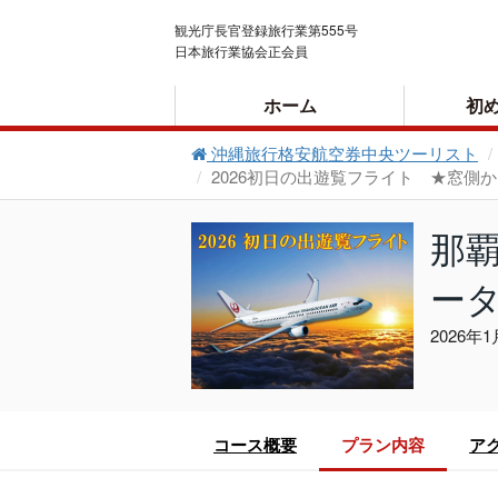
観光庁長官登録旅行業第555号
日本旅行業協会正会員
ホーム
初
沖縄旅行格安航空券中央ツーリスト
2026初日の出遊覧フライト ★窓
ご利用案内
那覇
ー
2026
コース概要
プラン内容
ア