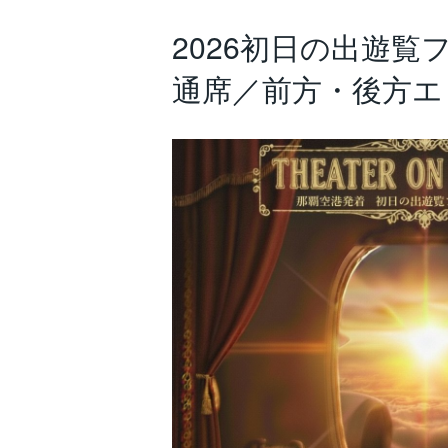
2026初日の出遊
通席／前方・後方エ