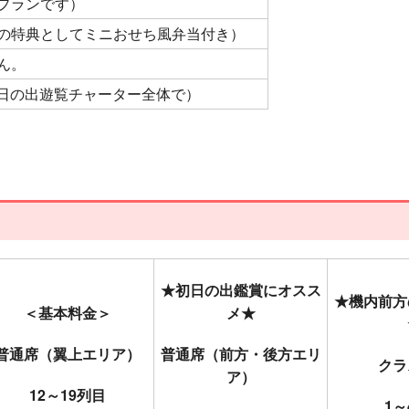
プランです）
の特典としてミニおせち風弁当付き）
ん。
6初日の出遊覧チャーター全体で）
★初日の出鑑賞にオスス
★機内前方
＜基本料金＞
メ★
普通席（翼上エリア）
普通席（前方・後方エリ
クラ
ア）
12～19列目
1～