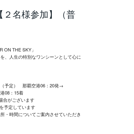
【２名様参加】（普
ON THE SKY」
出を、人生の特別なワンシーンとして心に
A●●便（予定） 那覇空港06：20発→
08：15着
場合がございます
50を予定しています
場所・時間についてご案内させていただき