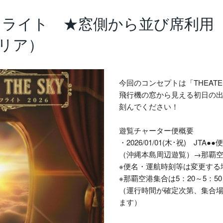
覧フライト ★窓側から並び席利用
リア）
今回のコンセプトは「THEATER 
飛行機の窓から見える初日の
刻んでください！
遊覧チャーター便概要
・2026/01/01(木･祝) JT
（沖縄本島周辺遊覧）→那覇空港
※便名・運航時刻等は変更する
※那覇空港集合は5：20～5：
（運行時間が確定次第、集合
ます）