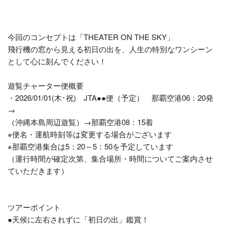
今回のコンセプトは「THEATER ON THE SKY」
飛行機の窓から見える初日の出を、人生の特別なワンシーン
として心に刻んでください！
遊覧チャーター便概要
・2026/01/01(木･祝) JTA●●便（予定） 那覇空港06：20発
→
（沖縄本島周辺遊覧）→那覇空港08：15着
※便名・運航時刻等は変更する場合がございます
※那覇空港集合は5：20～5：50を予定しています
（運行時間が確定次第、集合場所・時間についてご案内させ
ていただきます）
ツアーポイント
●天候に左右されずに「初日の出」鑑賞！