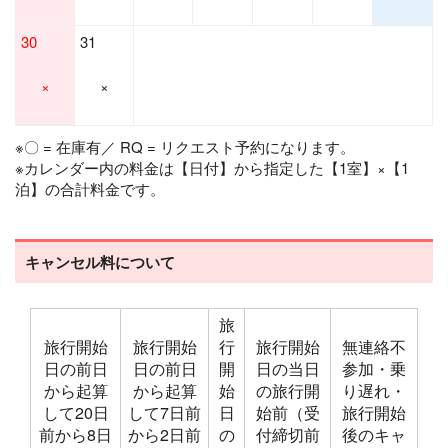
30
31
×
×
※〇 = 在庫有／ RQ = リクエスト予約になります。
※カレンダー内の料金は【日付】から指定した【1室】×【1
泊】の合計料金です。
キャンセル料について
旅
旅行開始
旅行開始
行
旅行開始
無連絡不
日の前日
日の前日
開
日の当日
参加・乗
から起算
から起算
始
の旅行開
り遅れ・
して20日
して7日前
日
始前（受
旅行開始
前から8日
から2日前
の
付締切前
後のキャ