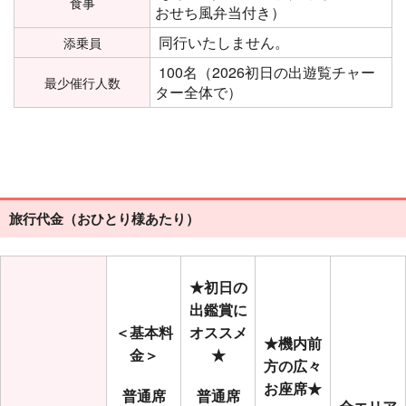
食事
おせち風弁当付き）
同行いたしません。
添乗員
100名（2026初日の出遊覧チャー
最少催行人数
ター全体で）
旅行代金（おひとり様あたり）
★初日の
出鑑賞に
＜基本料
オススメ
★機内前
金＞
★
方の広々
お座席★
普通席
普通席