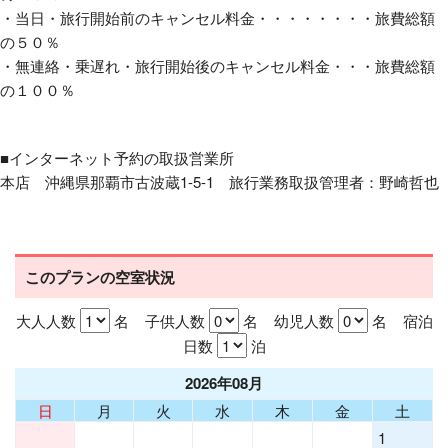
・当日・旅行開始前のキャンセル料金・・・・・・・・旅費総額
の５０％
・無連絡・乗遅れ・旅行開始後のキャンセル料金・・・旅費総額
の１００％
■インターネット予約の取扱営業所
本店 沖縄県那覇市古波蔵1-5-1 旅行業務取扱管理者：野崎哲也
このプランの空室状況
大人人数
名 子供人数
名 幼児人数
名 宿泊
日数
泊
2026年08月
日
月
火
水
木
金
土
1