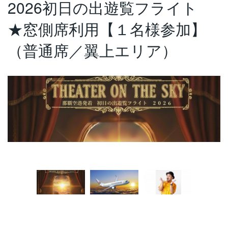
2026初日の出遊覧フライト
★窓側席利用【１名様参加】
（普通席／翼上エリア）