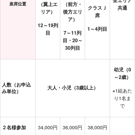
全エリア
座席位置
（翼上エ
（前方・
クラスＪ
共通
リア）
後方エリ
席
ア）
12～19列
1～4列目
目
7～11列
目・20～
30列目
幼児（0
～2歳）
人数（お申込
大人・小児（3歳以上）
※1組あた
み単位）
り1名ま
で
２名様参加
34,000円
36,000円
38,000円