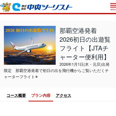
MEN
ホーム
初めての方へ
那覇空港発着
2026初日の出遊覧
ご利用案内
フライト【JTAチ
お申込方法について
店舗のご案内
ャーター便利用】
お支払いについて
よくあるご質問
2026年1月1日(木・元旦)出発
お受取り方法について
ご旅行条件書
会社概要
採用情報
限定 那覇空港発着で初日の出を飛行機からご覧いただくチ
取消手数料について
ャーターフライト✈
観光庁長官登録旅行業第555号
プライバシーポリシー
日本旅行業協会正会員
コース概要
プラン内容
アクセス
閉じる