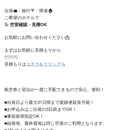
出張💼・旅行🌴・帰省🏠
ご希望のホテルで
📝
空室確認・見積OK
お気軽にお問い合わせください📩
まずはお気軽に見積もりから
▽▽▽▽
見積もりは
コチラをクリック🔍
航空券と宿泊が一度に手配できるので安心、便利！
■出発日より最大31日間まで復路便延長可能！
■お申込みはご出発の3日前までOK！
■事前座席指定OK！
■始発地、最終着地は同じ空港のご利用となります。
■JALマイルが貯まります。