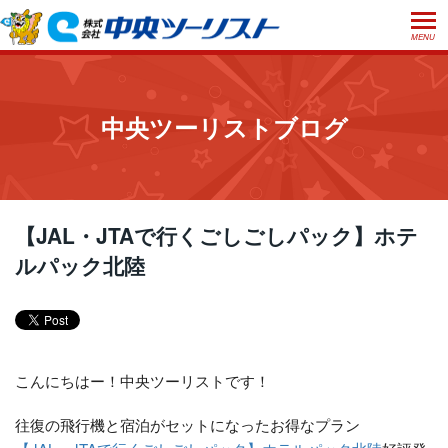
MENU
ホーム
初めての方へ
中央ツーリストブログ
ご利用案内
お申込方法について
店舗のご案内
お支払いについて
よくあるご質問
【JAL・JTAで行くごしごしパック】ホテ
お受取り方法について
ルパック北陸
ご旅行条件書
会社概要
採用情報
取消手数料について
観光庁長官登録旅行業第555号
プライバシーポリシー
日本旅行業協会正会員
こんにちはー！中央ツーリストです！
閉じる
往復の飛行機と宿泊がセットになったお得なプラン