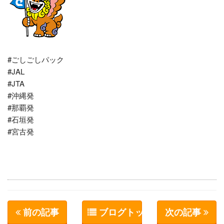
#ごしごしパック
#JAL
#JTA
#沖縄発
#那覇発
#石垣発
#宮古発
前の記事
ブログトップへ
次の記事