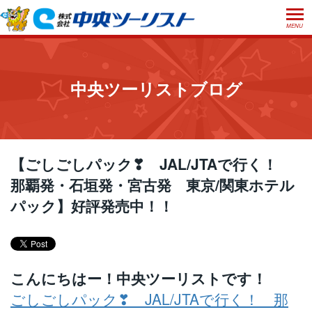
MENU
ホーム
初めての方へ
中央ツーリストブログ
ご利用案内
お申込方法について
店舗のご案内
お支払いについて
よくあるご質問
【ごしごしパック❣ JAL/JTAで行く！
お受取り方法について
那覇発・石垣発・宮古発 東京/関東ホテル
ご旅行条件書
会社概要
採用情報
パック】好評発売中！！
取消手数料について
観光庁長官登録旅行業第555号
プライバシーポリシー
日本旅行業協会正会員
閉じる
こんにちはー！中央ツーリストです！
ごしごしパック❣ JAL/JTAで行く！ 那