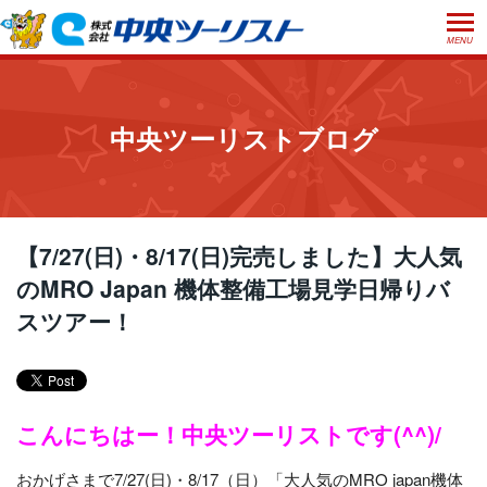
MENU
ホーム
初めての方へ
中央ツーリストブログ
ご利用案内
お申込方法について
店舗のご案内
お支払いについて
よくあるご質問
【7/27(日)・8/17(日)完売しました】大人気
お受取り方法について
のMRO Japan 機体整備工場見学日帰りバ
ご旅行条件書
会社概要
採用情報
スツアー！
取消手数料について
観光庁長官登録旅行業第555号
プライバシーポリシー
日本旅行業協会正会員
閉じる
こんにちはー！中央ツーリストです(^^)/
おかげさまで7/27(日)・8/17（日）「大人気のMRO japan機体