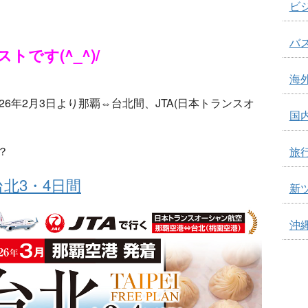
ビジ
バス
です(^_^)/
海外
！
6年2月3日より那覇⇔台北間、JTA(日本トランスオ
国内
？
旅行
北3・4日間
新ツ
沖縄