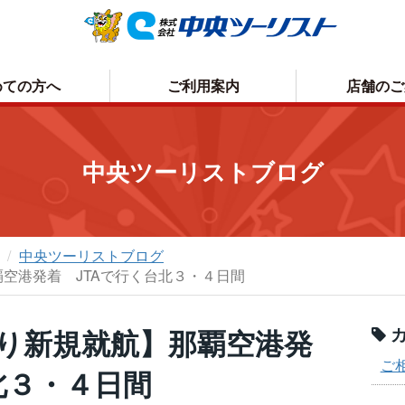
めての方へ
ご利用案内
店舗のご
お申込方法について
取消手数料について
中央ツーリストブログ
お支払いについて
プライバシーポリシー
お受取り方法について
中央ツーリストブログ
覇空港発着 JTAで行く台北３・４日間
日より新規就航】那覇空港発
カ
ご相
北３・４日間