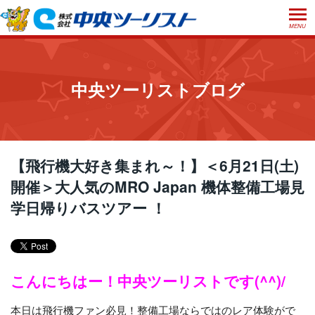
MENU
ホーム
初めての方へ
中央ツーリストブログ
ご利用案内
お申込方法について
店舗のご案内
お支払いについて
よくあるご質問
【飛行機大好き集まれ～！】＜6月21日(土)
お受取り方法について
開催＞大人気のMRO Japan 機体整備工場見
ご旅行条件書
会社概要
採用情報
学日帰りバスツアー ！
取消手数料について
観光庁長官登録旅行業第555号
プライバシーポリシー
日本旅行業協会正会員
閉じる
こんにちはー！中央ツーリストです(^^)/
本日は飛行機ファン必見！整備工場ならではのレア体験がで