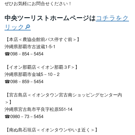
ぜひお気軽にお問合せください！
中央ツーリストホームページは
コチラをク
リック🔎
【本店＜農協会館前バス停すぐ前＞】
沖縄県那覇市古波蔵1-5-1
☎098－854－5454
【イオン那覇店＜イオン那覇３F＞】
沖縄県那覇市金城5－10－2
☎098－859－5454
【宮古島店＜イオンタウン宮古南ショッピングセンター内
＞】
沖縄県宮古島市平良字松原551-14
☎0980－73－5454
【南ぬ島石垣店＜イオンタウンやいま近く＞】