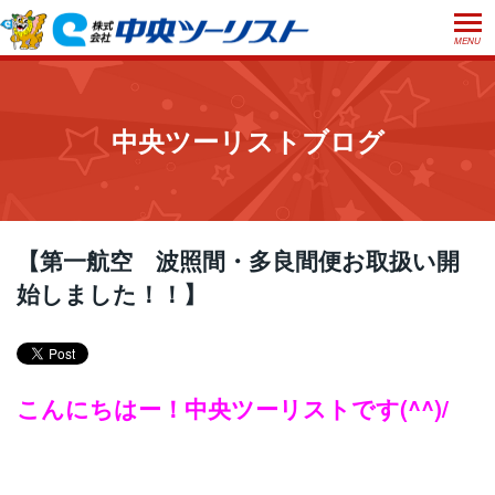
MENU
ホーム
初めての方へ
中央ツーリストブログ
ご利用案内
お申込方法について
店舗のご案内
お支払いについて
よくあるご質問
【第一航空 波照間・多良間便お取扱い開
お受取り方法について
始しました！！】
ご旅行条件書
会社概要
採用情報
取消手数料について
観光庁長官登録旅行業第555号
プライバシーポリシー
日本旅行業協会正会員
こんにちはー！中央ツーリストです(^^)/
閉じる