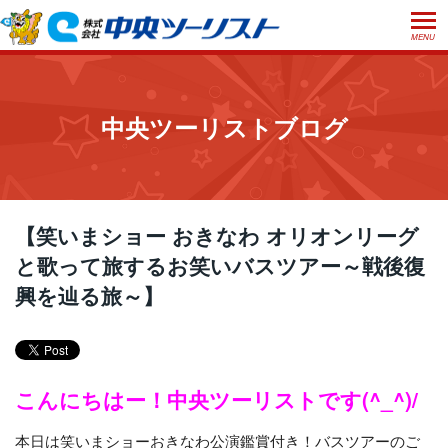
MENU
ホーム
初めての方へ
中央ツーリストブログ
ご利用案内
お申込方法について
店舗のご案内
お支払いについて
よくあるご質問
【笑いまショー おきなわ オリオンリーグ
お受取り方法について
と歌って旅するお笑いバスツアー～戦後復
ご旅行条件書
会社概要
採用情報
興を辿る旅～】
取消手数料について
観光庁長官登録旅行業第555号
プライバシーポリシー
日本旅行業協会正会員
閉じる
こんにちはー！中央ツーリストです(^_^)/
本日は笑いまショーおきなわ公演鑑賞付き！バスツアーのご