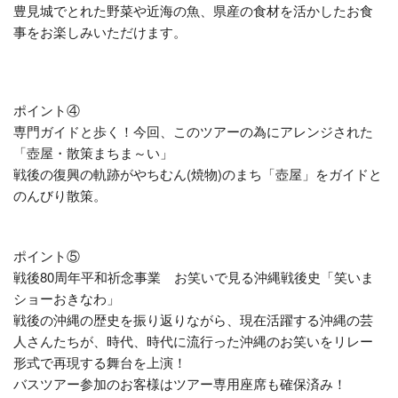
豊見城でとれた野菜や近海の魚、県産の食材を活かしたお食
事をお楽しみいただけます。
ポイント④
専門ガイドと歩く！今回、このツアーの為にアレンジされた
「壺屋・散策まちま～い」
戦後の復興の軌跡がやちむん(焼物)のまち「壺屋」をガイドと
のんびり散策。
ポイント⑤
戦後80周年平和祈念事業 お笑いで見る沖縄戦後史「笑いま
ショーおきなわ」
戦後の沖縄の歴史を振り返りながら、現在活躍する沖縄の芸
人さんたちが、時代、時代に流行った沖縄のお笑いをリレー
形式で再現する舞台を上演！
バスツアー参加のお客様はツアー専用座席も確保済み！