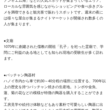
アンキエム湖」などの人気スポットが集まっているエリア。
ローカルな雰囲気を感じながらショッピングや食べ歩きグル
メを満喫できると観光客で賑わうスポットです。週末の夜に
は様々な屋台が集まるナイトマーケットが開催され数多くの
人が集まります。
●文廟
1070年に創建された儒教の開祖「孔子」を祀った霊廟で、学
問にご利益のある地としても知られ現地の受験生が多く訪れ
ます。
●バッチャン陶器村
ハノイ市内から車で約30～40分程の場所に位置する、700年以
上の歴史を持つバッチャン焼きの生産地。トンボや金魚、
蓮、菊の花などの模様が特徴の陶器を購入することができま
す。
工房見学や絵付け体験などもあり素朴で可愛らしい陶器に出