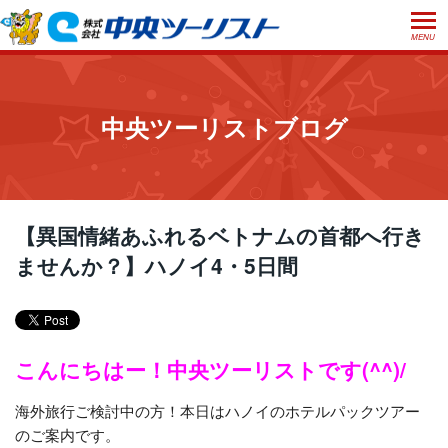
MENU
ホーム
初めての方へ
中央ツーリストブログ
ご利用案内
お申込方法について
店舗のご案内
お支払いについて
よくあるご質問
【異国情緒あふれるベトナムの首都へ行き
お受取り方法について
ませんか？】ハノイ4・5日間
ご旅行条件書
会社概要
採用情報
取消手数料について
観光庁長官登録旅行業第555号
プライバシーポリシー
日本旅行業協会正会員
こんにちはー！中央ツーリストです(^^)/
閉じる
海外旅行ご検討中の方！本日はハノイのホテルパックツアー
のご案内です。