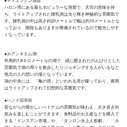
●ティエンクン洞窟
ハロン湾にある最もポピュラーな洞窟で、天宮の意味を持
ち、ライトアップされた鍾乳洞は光り輝き神秘的な雰囲気で
す。鍾乳洞の中は高さ約20メートルで幅は約10メートルとな
っており、階段もありますが整備されているので観光しやす
くなっています。
●ホアンキエム湖
外周約1,8キロメートルの湖で、緑に囲まれたのんびりとした
雰囲気で湖の周りを散歩したりジョギングする人がいるなど
地元の人の憩いの場となっています。
湖の中央には、「亀の塔」といわれる塔が建っており、夜間
はライトアップされて幻想的な雰囲気です。
●ハノイ旧市街
昔ながらの懐かしいベトナムの雰囲気が味わえ、古き良き街
並みを楽しむことができます。食料品やお土産などを購入で
きる「ドンスアン市場」や、「タンロン水上人形劇」、「ホ