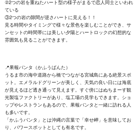
②2つの岩を重ねたハート型の様子がまるで恋人同士といわれ
ている
③2つの岩の隙間が逆さハートに見える！！
見る時間やタイミングで様々な景色を楽しむことができ、サ
ンセットの時間帯には美しい夕陽とハートロックの幻想的な
雰囲気も見ることができます。
📍果報バンタ（かふうばんた）
うるま市の海中道路から橋でつながる宮城島にある絶景スポ
ット。エメラルドグリーンが美しく、天気の良い日には海底
が見えるほど透き通って見えます。すぐ傍にはぬちまーす観
光製塩ファクトリーがあり、塩工場の見学もできます。ショ
ップやレストランもあるので、果報バンタと一緒に訪れる人
も多いです。
「かふうバンタ」とは沖縄の言葉で「幸せ岬」を意味してお
り、パワースポットとしても有名です。