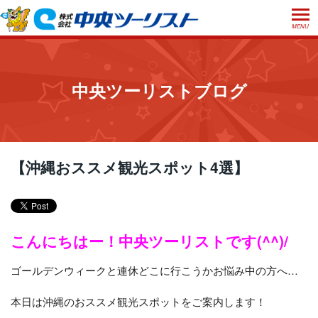
MENU
ホーム
初めての方へ
中央ツーリストブログ
ご利用案内
お申込方法について
店舗のご案内
お支払いについて
よくあるご質問
【沖縄おススメ観光スポット4選】
お受取り方法について
ご旅行条件書
会社概要
採用情報
取消手数料について
観光庁長官登録旅行業第555号
プライバシーポリシー
こんにちはー！中央ツーリストです(^^)/
日本旅行業協会正会員
ゴールデンウィークと連休どこに行こうかお悩み中の方へ…
閉じる
本日は沖縄のおススメ観光スポットをご案内します！