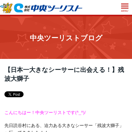
MENU
ホーム
初めての方へ
中央ツーリストブログ
ご利用案内
お申込方法について
店舗のご案内
お支払いについて
よくあるご質問
【日本一大きなシーサーに出会える！】残
お受取り方法について
波大獅子
ご旅行条件書
会社概要
採用情報
取消手数料について
観光庁長官登録旅行業第555号
プライバシーポリシー
日本旅行業協会正会員
こんにちはー！中央ツーリストです(^_^)/
閉じる
先日読谷村にある、迫力ある大きなシーサー「残波大獅子」