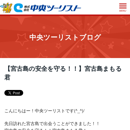
MENU
ホーム
初めての方へ
中央ツーリストブログ
ご利用案内
お申込方法について
店舗のご案内
お支払いについて
よくあるご質問
【宮古島の安全を守る！！】宮古島まもる
お受取り方法について
君
ご旅行条件書
会社概要
採用情報
取消手数料について
観光庁長官登録旅行業第555号
プライバシーポリシー
日本旅行業協会正会員
こんにちはー！中央ツーリストです(^_^)/
閉じる
先日訪れた宮古島で出会うことができました！！