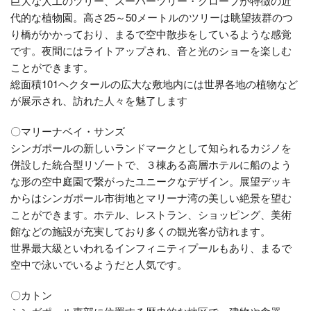
巨大な人工のツリー、スーパーツリー・グローブが特徴の近
代的な植物園。高さ25～50メートルのツリーは眺望抜群のつ
り橋がかかっており、まるで空中散歩をしているような感覚
です。夜間にはライトアップされ、音と光のショーを楽しむ
ことができます。
総面積101ヘクタールの広大な敷地内には世界各地の植物など
が展示され、訪れた人々を魅了します
〇マリーナベイ・サンズ
シンガポールの新しいランドマークとして知られるカジノを
併設した統合型リゾートで、３棟ある高層ホテルに船のよう
な形の空中庭園で繋がったユニークなデザイン。展望デッキ
からはシンガポール市街地とマリーナ湾の美しい絶景を望む
ことができます。ホテル、レストラン、ショッピング、美術
館などの施設が充実しており多くの観光客が訪れます。
世界最大級といわれるインフィニティプールもあり、まるで
空中で泳いでいるようだと人気です。
〇カトン