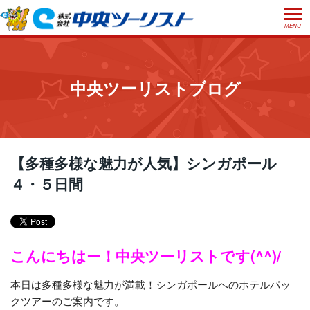
MENU
ホーム
初めての方へ
中央ツーリストブログ
ご利用案内
お申込方法について
店舗のご案内
お支払いについて
よくあるご質問
【多種多様な魅力が人気】シンガポール
お受取り方法について
４・５日間
ご旅行条件書
会社概要
採用情報
取消手数料について
観光庁長官登録旅行業第555号
プライバシーポリシー
日本旅行業協会正会員
こんにちはー！中央ツーリストです(^^)/
閉じる
本日は多種多様な魅力が満載！シンガポールへのホテルパッ
クツアーのご案内です。