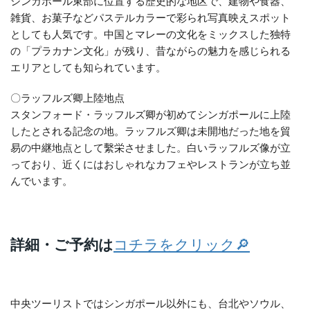
シンガポール東部に位置する歴史的な地区で、建物や食器、
雑貨、お菓子などパステルカラーで彩られ写真映えスポット
としても人気です。中国とマレーの文化をミックスした独特
の「プラカナン文化」が残り、昔ながらの魅力を感じられる
エリアとしても知られています。
〇ラッフルズ卿上陸地点
スタンフォード・ラッフルズ卿が初めてシンガポールに上陸
したとされる記念の地。ラッフルズ卿は未開地だった地を貿
易の中継地点として繫栄させました。白いラッフルズ像が立
っており、近くにはおしゃれなカフェやレストランが立ち並
んでいます。
詳細・ご予約は
コチラをクリック🔎
中央ツーリストではシンガポール以外にも、台北やソウル、