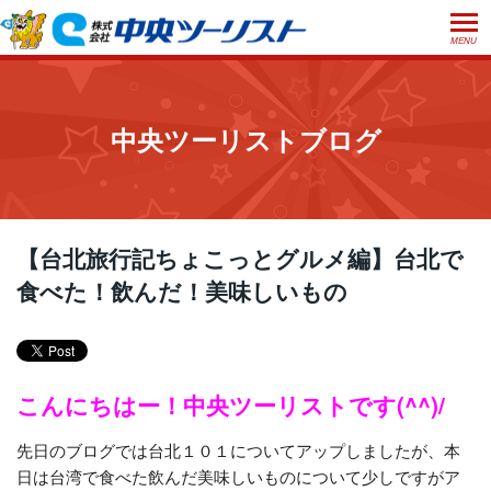
MENU
ホーム
初めての方へ
中央ツーリストブログ
ご利用案内
お申込方法について
店舗のご案内
お支払いについて
よくあるご質問
【台北旅行記ちょこっとグルメ編】台北で
お受取り方法について
食べた！飲んだ！美味しいもの
ご旅行条件書
会社概要
採用情報
取消手数料について
観光庁長官登録旅行業第555号
プライバシーポリシー
日本旅行業協会正会員
こんにちはー！中央ツーリストです(^^)/
閉じる
先日のブログでは台北１０１についてアップしましたが、本
日は台湾で食べた飲んだ美味しいものについて少しですがア