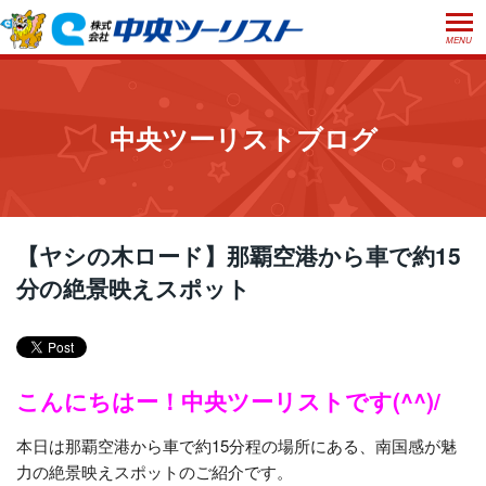
MENU
ホーム
初めての方へ
中央ツーリストブログ
ご利用案内
お申込方法について
店舗のご案内
お支払いについて
よくあるご質問
【ヤシの木ロード】那覇空港から車で約15
お受取り方法について
分の絶景映えスポット
ご旅行条件書
会社概要
採用情報
取消手数料について
観光庁長官登録旅行業第555号
プライバシーポリシー
日本旅行業協会正会員
こんにちはー！中央ツーリストです(^^)/
閉じる
本日は那覇空港から車で約15分程の場所にある、南国感が魅
力の絶景映えスポットのご紹介です。