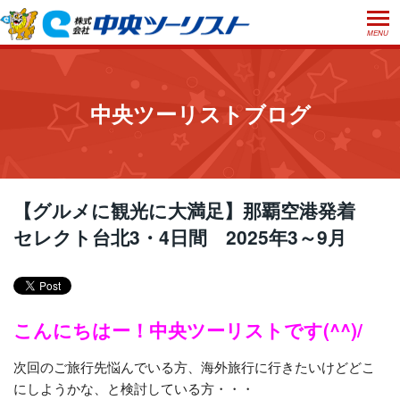
MENU
ホーム
初めての方へ
中央ツーリストブログ
ご利用案内
お申込方法について
店舗のご案内
お支払いについて
よくあるご質問
【グルメに観光に大満足】那覇空港発着
お受取り方法について
セレクト台北3・4日間 2025年3～9月
ご旅行条件書
会社概要
採用情報
取消手数料について
観光庁長官登録旅行業第555号
プライバシーポリシー
日本旅行業協会正会員
こんにちはー！中央ツーリストです(^^)/
閉じる
次回のご旅行先悩んでいる方、海外旅行に行きたいけどどこ
にしようかな、と検討している方・・・