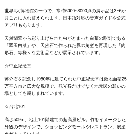
世界4大博物館の一つで、常時6000~8000点の展示品は3~6か
月ごとに入れ替えられます。日本語対応の音声ガイドや公式
アプリもあります。
天然翡翠から彫り上げられた虫がとまった白菜の彫刻である
「翠玉白菜」や、天然石で作られた豚の角煮を再現した「肉
形石」等様々な芸術品などが展示されています。
☆中正紀念堂
蒋介石を記念し1980年に建てられた中正紀念堂は敷地面積25
万平方ｍと広大な規模で、観光客だけでなく地元民の憩いの
場としても親しまれています。
☆台北101
高さ509m、地上101階建ての超高層ビル。竹をイメージした
外観のデザインで、ショッピングモールやレストラン、展望
台が入っています。