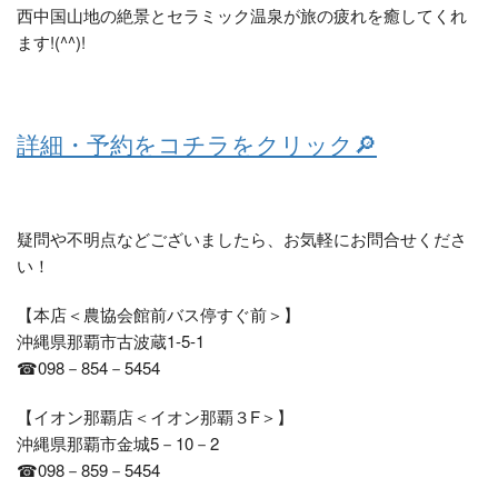
西中国山地の絶景とセラミック温泉が旅の疲れを癒してくれ
ます!(^^)!
詳細・予約をコチラをクリック🔎
疑問や不明点などございましたら、お気軽にお問合せくださ
い！
【本店＜農協会館前バス停すぐ前＞】
沖縄県那覇市古波蔵1-5-1
☎098－854－5454
【イオン那覇店＜イオン那覇３F＞】
沖縄県那覇市金城5－10－2
☎098－859－5454