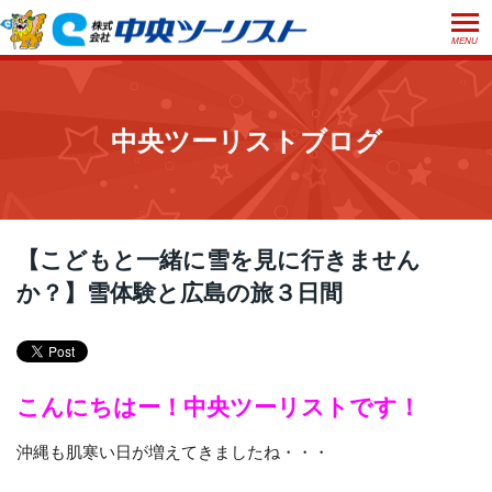
MENU
ホーム
初めての方へ
中央ツーリストブログ
ご利用案内
お申込方法について
店舗のご案内
お支払いについて
よくあるご質問
【こどもと一緒に雪を見に行きません
お受取り方法について
か？】雪体験と広島の旅３日間
ご旅行条件書
会社概要
採用情報
取消手数料について
観光庁長官登録旅行業第555号
プライバシーポリシー
日本旅行業協会正会員
こんにちはー！中央ツーリストです！
閉じる
沖縄も肌寒い日が増えてきましたね・・・