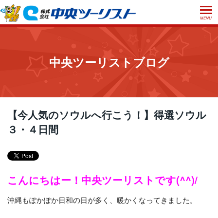
MENU
ホーム
初めての方へ
中央ツーリストブログ
ご利用案内
お申込方法について
店舗のご案内
お支払いについて
よくあるご質問
【今人気のソウルへ行こう！】得選ソウル
お受取り方法について
３・４日間
ご旅行条件書
会社概要
採用情報
取消手数料について
観光庁長官登録旅行業第555号
プライバシーポリシー
日本旅行業協会正会員
こんにちはー！中央ツーリストです(^^)/
閉じる
沖縄もぽかぽか日和の日が多く、暖かくなってきました。