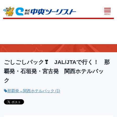
MENU
ホーム
初めての方へ
那覇発→関西ホテルパック
ご利用案内
お申込方法について
店舗のご案内
お支払いについて
よくあるご質問
ごしごしパック❣ JAL/JTAで行く！ 那
お受取り方法について
ご旅行条件書
会社概要
採用情報
覇発・石垣発・宮古発 関西ホテルパッ
取消手数料について
ク
観光庁長官登録旅行業第555号
プライバシーポリシー
日本旅行業協会正会員
那覇発→関西ホテルパック (1)
閉じる