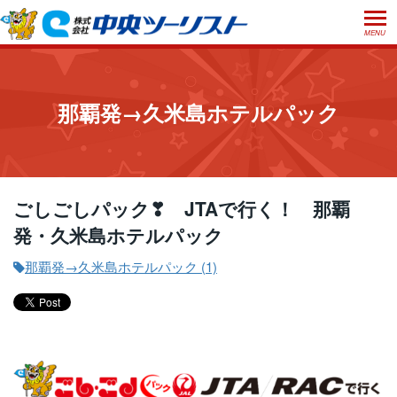
MENU
ホーム
初めての方へ
那覇発→久米島ホテルパック
ご利用案内
お申込方法について
店舗のご案内
お支払いについて
よくあるご質問
ごしごしパック❣ JTAで行く！ 那覇
お受取り方法について
発・久米島ホテルパック
ご旅行条件書
会社概要
採用情報
取消手数料について
那覇発→久米島ホテルパック (1)
観光庁長官登録旅行業第555号
プライバシーポリシー
日本旅行業協会正会員
閉じる